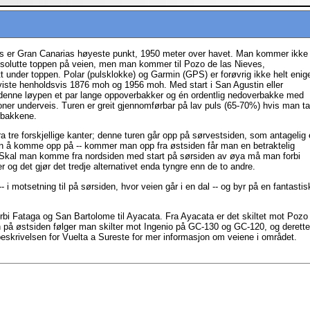
es er Gran Canarias høyeste punkt, 1950 meter over havet. Man kommer ikke
absolutte toppen på veien, men man kommer til Pozo de las Nieves,
tt under toppen. Polar (pulsklokke) og Garmin (GPS) er forøvrig ikke helt enig
iste henholdsvis 1876 moh og 1956 moh. Med start i San Agustin eller
enne løypen et par lange oppoverbakker og én ordentlig nedoverbakke med
ner underveis. Turen er greit gjennomførbar på lav puls (65-70%) hvis man ta
erbakkene.
a tre forskjellige kanter; denne turen går opp på sørvestsiden, som antagelig 
en å komme opp på -- kommer man opp fra østsiden får man en betraktelig
. Skal man komme fra nordsiden med start på sørsiden av øya må man forbi
 og det gjør det tredje alternativet enda tyngre enn de to andre.
i motsetning til på sørsiden, hvor veien går i en dal -- og byr på en fantastis
i Fataga og San Bartolome til Ayacata. Fra Ayacata er det skiltet mot Pozo
en på østsiden følger man skilter mot Ingenio på GC-130 og GC-120, og derette
skrivelsen for Vuelta a Sureste for mer informasjon om veiene i området.