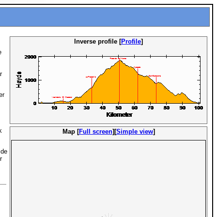
Inverse profile [
Profile
]
e
r
er
k
Map [
Full screen
][
Simple view
]
 de
r