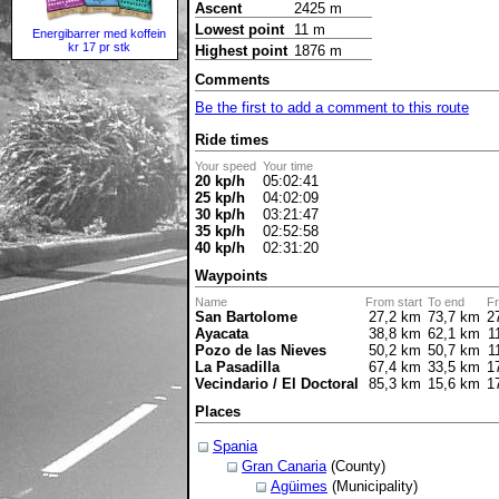
Ascent
2425 m
Lowest point
11 m
Energibarrer med koffein
kr 17 pr stk
Highest point
1876 m
Comments
Be the first to add a comment to this route
Ride times
Your speed
Your time
20 kp/h
05:02:41
25 kp/h
04:02:09
30 kp/h
03:21:47
35 kp/h
02:52:58
40 kp/h
02:31:20
Waypoints
Name
From start
To end
Fr
San Bartolome
27,2 km
73,7 km
2
Ayacata
38,8 km
62,1 km
1
Pozo de las Nieves
50,2 km
50,7 km
1
La Pasadilla
67,4 km
33,5 km
1
Vecindario / El Doctoral
85,3 km
15,6 km
1
Places
Spania
Gran Canaria
(County)
Agüimes
(Municipality)