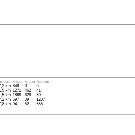
om last
Altitude
Ascent
Descent
7,2 km
848
0
0
1,5 km
1271
462
41
1,5 km
1869
629
30
7,2 km
697
39
1207
7,8 km
94
52
655