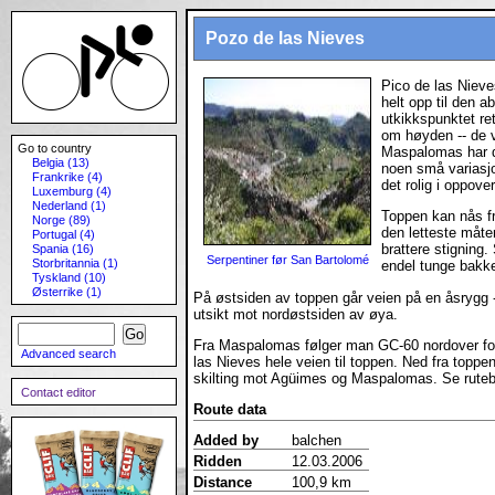
Pozo de las Nieves
Pico de las Niev
helt opp til den 
utkikkspunktet re
om høyden -- de v
Go to country
Maspalomas har d
Belgia (13)
noen små variasjo
Frankrike (4)
det rolig i oppov
Luxemburg (4)
Nederland (1)
Toppen kan nås fr
Norge (89)
den letteste måt
Portugal (4)
brattere stigning
Spania (16)
Serpentiner før San Bartolomé
Storbritannia (1)
endel tunge bakker
Tyskland (10)
Østerrike (1)
På østsiden av toppen går veien på en åsrygg -- 
utsikt mot nordøstsiden av øya.
Fra Maspalomas følger man GC-60 nordover forb
Advanced search
las Nieves hele veien til toppen. Ned fra topp
skilting mot Agüimes og Maspalomas. Se rutebe
Contact editor
Route data
Added by
balchen
Ridden
12.03.2006
Distance
100,9 km