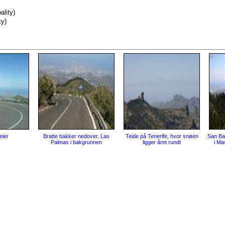
ality)
ty)
eier
Bratte bakker nedover. Las
Teide på Tenerife, hvor snøen
San Ba
Palmas i bakgrunnen
ligger året rundt
i Ma