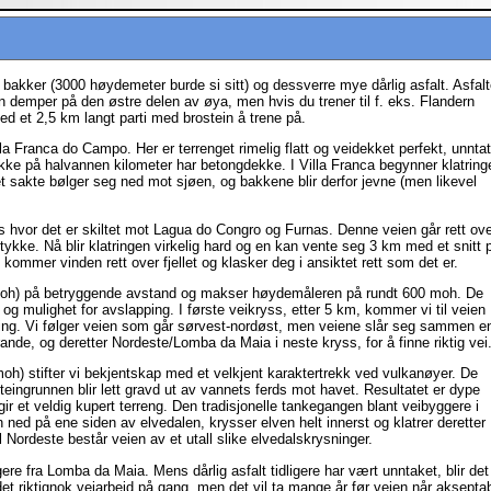
bakker (3000 høydemeter burde si sitt) og dessverre mye dårlig asfalt. Asfal
uten demper på den østre delen av øya, men hvis du trener til f. eks. Flandern
med et 2,5 km langt parti med brostein å trene på.
a Franca do Campo. Her er terrenget rimelig flatt og veidekket perfekt, unntat
bakke på halvannen kilometer har betongdekke. I Villa Franca begynner klatring
et sakte bølger seg ned mot sjøen, og bakkene blir derfor jevne (men likevel
 hvor det er skiltet mot Lagua do Congro og Furnas. Denne veien går rett ov
stykke. Nå blir klatringen virkelig hard og en kan vente seg 3 km med et snitt 
 kommer vinden rett over fjellet og klasker deg i ansiktet rett som det er.
moh) på betryggende avstand og makser høydemåleren på rundt 600 moh. De
g mulighet for avslapping. I første veikryss, etter 5 km, kommer vi til veien
ning. Vi følger veien som går sørvest-nordøst, men veiene slår seg sammen e
ande, og deretter Nordeste/Lomba da Maia i neste kryss, for å finne riktig vei
h) stifter vi bekjentskap med et velkjent karaktertrekk ved vulkanøyer. De
ngrunnen blir lett gravd ut av vannets ferds mot havet. Resultatet er dype
r et veldig kupert terreng. Den tradisjonelle tankegangen blant veibyggere i
 ned på ene siden av elvedalen, krysser elven helt innerst og klatrer deretter
 Nordeste består veien av et utall slike elvedalskrysninger.
ligere fra Lomba da Maia. Mens dårlig asfalt tidligere har vært unntaket, blir det
 det riktignok veiarbeid på gang, men det vil ta mange år før veien når aksepta