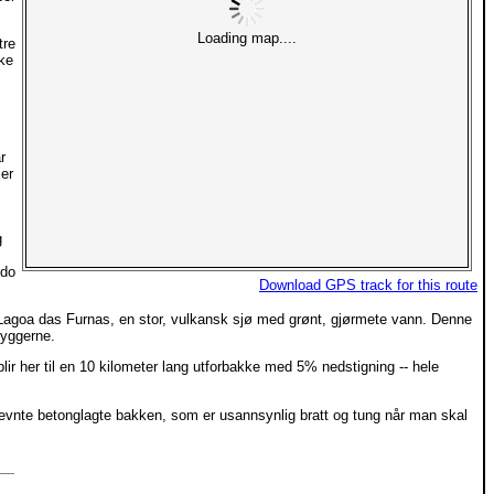
Loading map....
tre
ske
r
er
g
 do
Download GPS track for this route
s Lagoa das Furnas, en stor, vulkansk sjø med grønt, gjørmete vann. Denne
byggerne.
r her til en 10 kilometer lang utforbakke med 5% nedstigning -- hele
evnte betonglagte bakken, som er usannsynlig bratt og tung når man skal