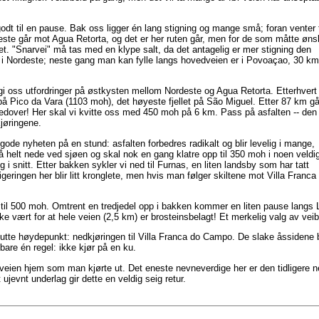
dt til en pause. Bak oss ligger én lang stigning og mange små; foran venter 
este går mot Agua Retorta, og det er her ruten går, men for de som måtte øn
andet. "Snarvei" må tas med en klype salt, da det antagelig er mer stigning den
 i Nordeste; neste gang man kan fylle langs hovedveien er i Povoaçao, 30 km
 gi oss utfordringer på østkysten mellom Nordeste og Agua Retorta. Etterhvert
 Pico da Vara (1103 moh), det høyeste fjellet på São Miguel. Etter 87 km gå
dover! Her skal vi kvitte oss med 450 moh på 6 km. Pass på asfalten -- den 
rkjøringene.
de nyheten på en stund: asfalten forbedres radikalt og blir levelig i mange,
 helt nede ved sjøen og skal nok en gang klatre opp til 350 moh i noen veldi
 snitt. Etter bakken sykler vi ned til Furnas, en liten landsby som har tatt
geringen her blir litt kronglete, men hvis man følger skiltene mot Villa Franca
n til 500 moh. Omtrent en tredjedel opp i bakken kommer en liten pause lang
e vært for at hele veien (2,5 km) er brosteinsbelagt! Et merkelig valg av vei
tte høydepunkt: nedkjøringen til Villa Franca do Campo. De slake åssidene bli
 bare én regel: ikke kjør på en ku.
ien hjem som man kjørte ut. Det eneste nevneverdige her er den tidligere n
jevnt underlag gir dette en veldig seig retur.