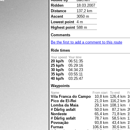
Ridden
18.03.2007
Distance
137,2 km
Ascent
3050 m
Lowest point
4 m
Highest point
588 m
Comments
Be the first to add a comment to this route
Ride times
Your speed
Your time
20 kp/h
06:51:35
25 kp/h
05:29:16
30 kp/h
04:34:23
35 kp/h
03:55:11
40 kp/h
03:25:47
Waypoints
Name
From start
To end
F
Vila Franca do Campo
10,8 km
126,4 km
1
Pico de El-Rei
21,0 km
116,2 km
1
Lomba da Maia
29,1 km
108,1 km
# Dårlig asfalt
50,0 km
87,2 km
2
Nordeste
65,4 km
71,8 km
1
# Dårlig asfalt
78,7 km
58,5 km
1
Povoação
93,8 km
43,4 km
1
Furnas
106,6 km
30,6 km
1