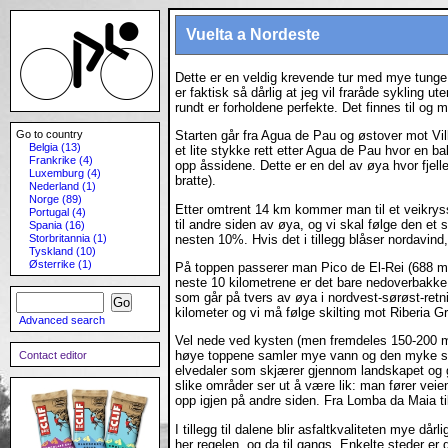
Vuelta a Nordeste
Dette er en veldig krevende tur med mye tunge 
er faktisk så dårlig at jeg vil fraråde sykling 
rundt er forholdene perfekte. Det finnes til og 
Go to country
Starten går fra Agua de Pau og østover mot Vill
Belgia (13)
et lite stykke rett etter Agua de Pau hvor en 
Frankrike (4)
opp åssidene. Dette er en del av øya hvor fjell
Luxemburg (4)
bratte).
Nederland (1)
Norge (89)
Etter omtrent 14 km kommer man til et veikryss
Portugal (4)
til andre siden av øya, og vi skal følge den et 
Spania (16)
nesten 10%. Hvis det i tillegg blåser nordavind,
Storbritannia (1)
Tyskland (10)
Østerrike (1)
På toppen passerer man Pico de El-Rei (688 
neste 10 kilometrene er det bare nedoverbakke o
som går på tvers av øya i nordvest-sørøst-ret
kilometer og vi må følge skilting mot Riberia Gr
Advanced search
Vel nede ved kysten (men fremdeles 150-200 mo
høye toppene samler mye vann og den myke stei
Contact editor
elvedaler som skjærer gjennom landskapet og gi
slike områder ser ut å være lik: man fører veien
opp igjen på andre siden. Fra Lomba da Maia til
I tillegg til dalene blir asfaltkvaliteten mye dår
her regelen, og da til gangs. Enkelte steder er