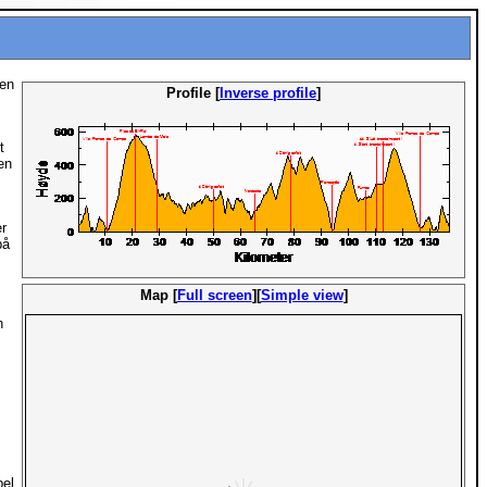
ten
Profile [
Inverse profile
]
t
en
er
på
Map [
Full screen
][
Simple view
]
n
.
bel