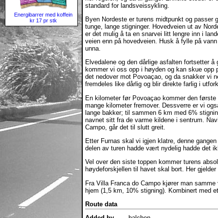
standard for landsveissykling.
Energibarrer med koffein
Byen Nordeste er turens midtpunkt og passer go
kr 17 pr stk
tunge, lange stigninger. Hovedveien ut av Nord
er det mulig å ta en snarvei litt lengre inn i l
veien enn på hovedveien. Husk å fylle på vann
unna.
Elvedalene og den dårlige asfalten fortsetter å
kommer vi oss opp i høyden og kan skue opp på
det nedover mot Povoaçao, og da snakker vi ne
fremdeles like dårlig og blir direkte farlig i utfo
En kilometer før Povoaçao kommer den første go
mange kilometer fremover. Dessverre er vi også
lange bakker; til sammen 6 km med 6% stigning i
navnet sitt fra de varme kildene i sentrum. Navi
Campo, går det til slutt greit.
Etter Furnas skal vi igjen klatre, denne gange
delen av turen hadde vært nydelig hadde det ikk
Vel over den siste toppen kommer turens absolu
høydeforskjellen til havet skal bort. Her gjelder
Fra Villa Franca do Campo kjører man samme ve
hjem (1,5 km, 10% stigning). Kombinert med et u
Route data
Added by
balchen