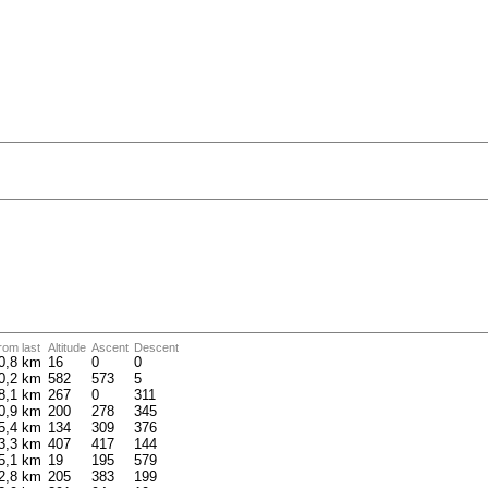
rom last
Altitude
Ascent
Descent
0,8 km
16
0
0
0,2 km
582
573
5
8,1 km
267
0
311
0,9 km
200
278
345
5,4 km
134
309
376
3,3 km
407
417
144
5,1 km
19
195
579
2,8 km
205
383
199