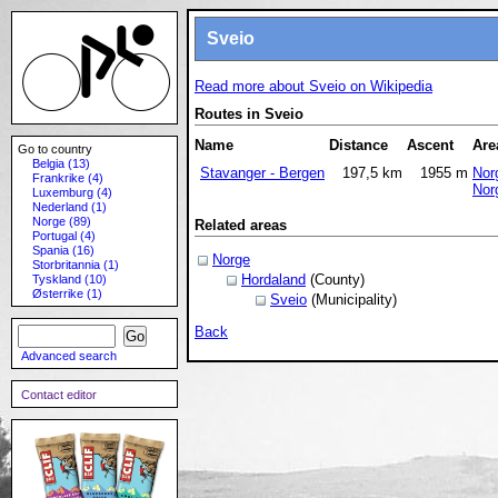
Sveio
Read more about Sveio on Wikipedia
Routes in Sveio
Name
Distance
Ascent
Are
Go to country
Belgia (13)
Stavanger - Bergen
197,5 km
1955 m
Nor
Frankrike (4)
Nor
Luxemburg (4)
Nederland (1)
Norge (89)
Related areas
Portugal (4)
Spania (16)
Norge
Storbritannia (1)
Hordaland
(County)
Tyskland (10)
Østerrike (1)
Sveio
(Municipality)
Back
Advanced search
Contact editor