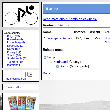
Bømlo
Read more about Bømlo on Wikipedia
Routes in Bømlo
Name
Distance
Ascent
Are
Go to country
Belgia (13)
Stavanger - Bergen
197,5 km
1955 m
Nor
Frankrike (4)
Nor
Luxemburg (4)
Nederland (1)
Norge (89)
Related areas
Portugal (4)
Spania (16)
Norge
Storbritannia (1)
Hordaland
(County)
Tyskland (10)
Østerrike (1)
Bømlo
(Municipality)
Back
Advanced search
Contact editor