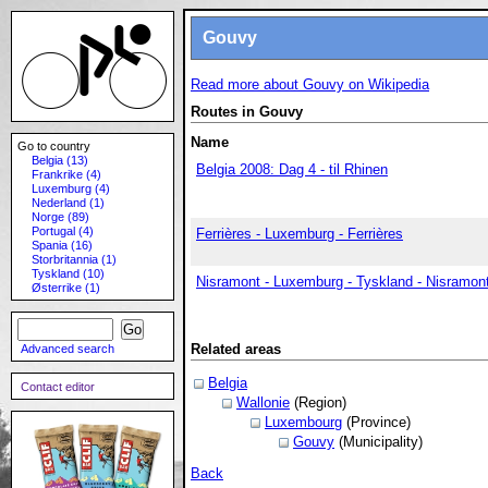
Gouvy
Read more about Gouvy on Wikipedia
Routes in Gouvy
Name
Go to country
Belgia (13)
Belgia 2008: Dag 4 - til Rhinen
Frankrike (4)
Luxemburg (4)
Nederland (1)
Norge (89)
Portugal (4)
Ferrières - Luxemburg - Ferrières
Spania (16)
Storbritannia (1)
Tyskland (10)
Nisramont - Luxemburg - Tyskland - Nisramon
Østerrike (1)
Related areas
Advanced search
Belgia
Contact editor
Wallonie
(Region)
Luxembourg
(Province)
Gouvy
(Municipality)
Back