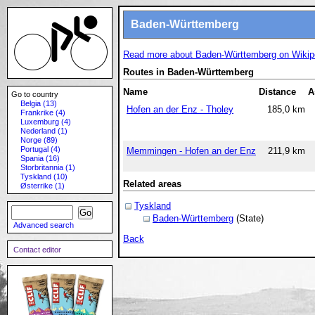
Baden-Württemberg
Read more about Baden-Württemberg on Wikip
Routes in Baden-Württemberg
Name
Distance
A
Go to country
Belgia (13)
Hofen an der Enz - Tholey
185,0 km
Frankrike (4)
Luxemburg (4)
Nederland (1)
Norge (89)
Portugal (4)
Memmingen - Hofen an der Enz
211,9 km
Spania (16)
Storbritannia (1)
Tyskland (10)
Related areas
Østerrike (1)
Tyskland
Baden-Württemberg
(State)
Advanced search
Back
Contact editor