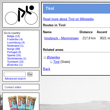
Tirol
Read more about Tirol on Wikipedia
Routes in Tirol
Name
Distance
Ascent
Go to country
Belgia (13)
Innsbruck - Memmingen
217,8 km
3021 
Frankrike (4)
Luxemburg (4)
Nederland (1)
Norge (89)
Related areas
Portugal (4)
Spania (16)
Østerrike
Storbritannia (1)
Tirol
(State)
Tyskland (10)
Østerrike (1)
Back
Advanced search
Contact editor